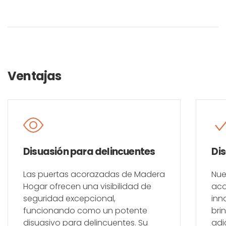
Ventajas
Disuasión para delincuentes
Di
Las puertas acorazadas de Madera
Nue
Hogar ofrecen una visibilidad de
aco
seguridad excepcional,
inn
funcionando como un potente
bri
disuasivo para delincuentes. Su
adi