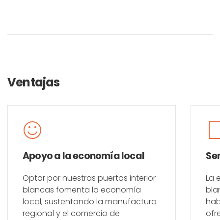
Ventajas
Apoyo a la economía local
Se
Optar por nuestras puertas interior
La 
blancas fomenta la economía
bla
local, sustentando la manufactura
hab
regional y el comercio de
ofr