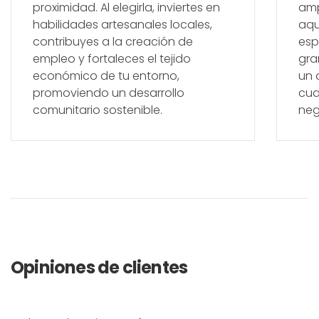
proximidad. Al elegirla, inviertes en
amp
habilidades artesanales locales,
aqu
contribuyes a la creación de
esp
empleo y fortaleces el tejido
gra
económico de tu entorno,
un 
promoviendo un desarrollo
cua
comunitario sostenible.
neg
Opiniones de clientes