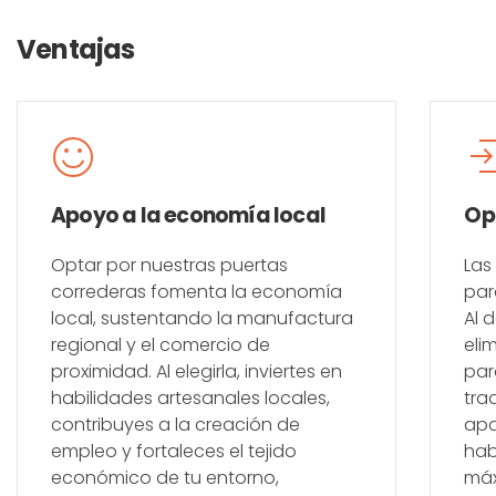
Ventajas
Apoyo a la economía local
Op
Optar por nuestras puertas
Las
correderas fomenta la economía
par
local, sustentando la manufactura
Al 
regional y el comercio de
eli
proximidad. Al elegirla, inviertes en
par
habilidades artesanales locales,
tra
contribuyes a la creación de
apa
empleo y fortaleces el tejido
hab
económico de tu entorno,
máx