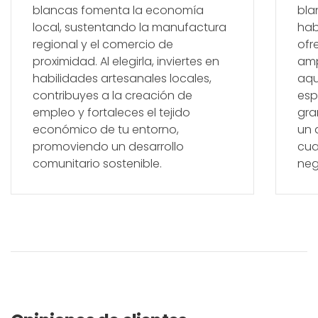
blancas fomenta la economía
bla
local, sustentando la manufactura
hab
regional y el comercio de
ofr
proximidad. Al elegirla, inviertes en
amp
habilidades artesanales locales,
aqu
contribuyes a la creación de
esp
empleo y fortaleces el tejido
gra
económico de tu entorno,
un 
promoviendo un desarrollo
cua
comunitario sostenible.
neg