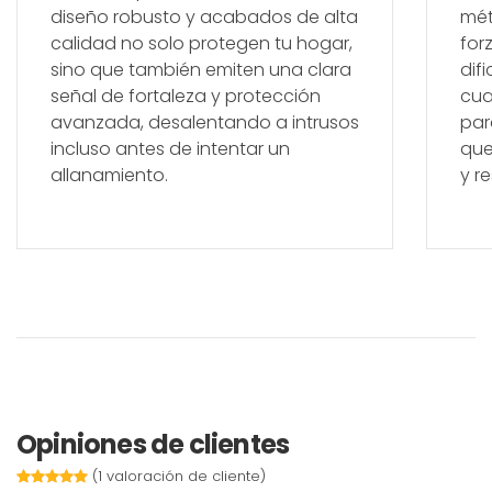
diseño robusto y acabados de alta
mét
calidad no solo protegen tu hogar,
for
sino que también emiten una clara
dif
señal de fortaleza y protección
cua
avanzada, desalentando a intrusos
par
incluso antes de intentar un
que
allanamiento.
y r
Opiniones de clientes
(
1
valoración de cliente)
Valorado
1
5.00
sobre 5 basado en
puntuación de cliente