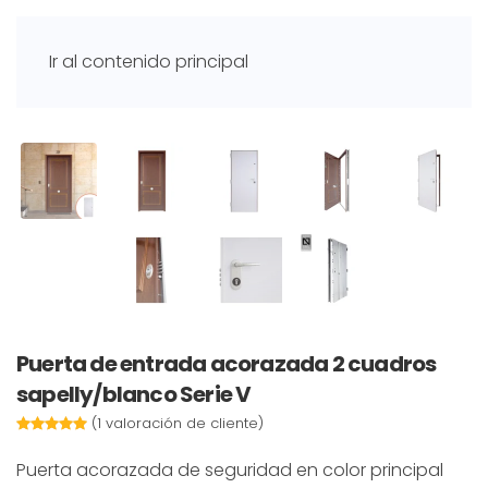
Ir al contenido principal
Puerta de entrada acorazada 2 cuadros
sapelly/blanco Serie V
(
1
valoración de cliente)
Valorado
1
5.00
sobre 5 basado en
puntuación de cliente
Puerta acorazada de seguridad en color principal