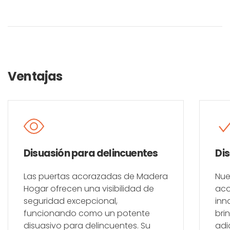
Ventajas
Disuasión para delincuentes
Di
Las puertas acorazadas de Madera
Nue
Hogar ofrecen una visibilidad de
aco
seguridad excepcional,
inn
funcionando como un potente
bri
disuasivo para delincuentes. Su
adi